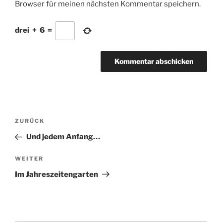
Browser für meinen nächsten Kommentar speichern.
drei
+
6
=
Beitragsnavigation
Vorheriger
ZURÜCK
Beitrag
Und jedem Anfang…
Nächster
WEITER
Beitrag
Im Jahreszeitengarten