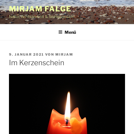
Zum
MIRJAM FALGE
Inhalt
Natur, Achtsamkeit & Seelenreisen
springen
Menü
VERÖFFENTLICHT
9. JANUAR 2021
VON
MIRJAM
AM
Im Kerzenschein