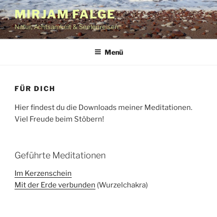
Zum
MIRJAM FALGE
Inhalt
Natur, Achtsamkeit & Seelenreisen
springen
Menü
FÜR DICH
Hier findest du die Downloads meiner Meditationen.
Viel Freude beim Stöbern!
Geführte Meditationen
Im Kerzenschein
Mit der Erde verbunden
(Wurzelchakra)