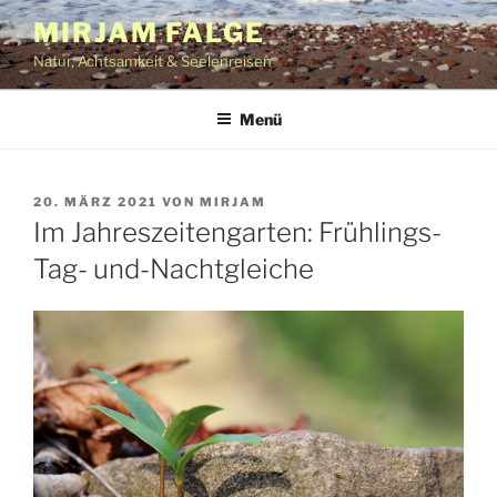
Zum
MIRJAM FALGE
Inhalt
Natur, Achtsamkeit & Seelenreisen
springen
Menü
VERÖFFENTLICHT
20. MÄRZ 2021
VON
MIRJAM
AM
Im Jahreszeitengarten: Frühlings-
Tag- und-Nachtgleiche