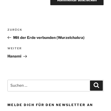
Beitragsnavigation
Vorheriger
ZURÜCK
Beitrag
Mit der Erde verbunden (Wurzelchakra)
Nächster
WEITER
Beitrag
Hanami
Suchen
Suche
nach:
MELDE DICH FÜR DEN NEWSLETTER AN