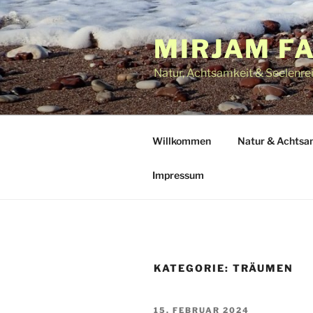
Zum
Inhalt
MIRJAM F
springen
Natur, Achtsamkeit & Seelenre
Willkommen
Natur & Achtsa
Impressum
KATEGORIE:
TRÄUMEN
VERÖFFENTLICHT
15. FEBRUAR 2024