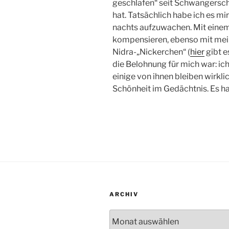
geschlafen“ seit Schwangersch
hat. Tatsächlich habe ich es mi
nachts aufzuwachen. Mit einem 
kompensieren, ebenso mit mei
Nidra-„Nickerchen“ (
hier
gibt e
die Belohnung für mich war: ic
einige von ihnen bleiben wirkli
Schönheit im Gedächtnis. Es hat
ARCHIV
Archiv