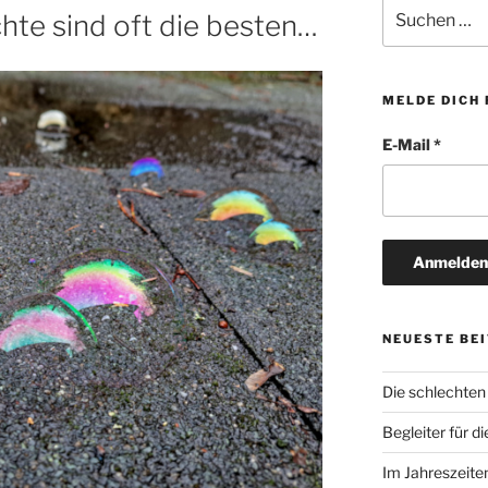
Suchen
hte sind oft die besten…
nach:
MELDE DICH
E-Mail
*
NEUESTE BE
Die schlechten
Begleiter für 
Im Jahreszeite