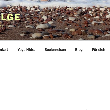
ALGE
isen
mkeit
Yoga Nidra
Seelenreisen
Blog
Für dich