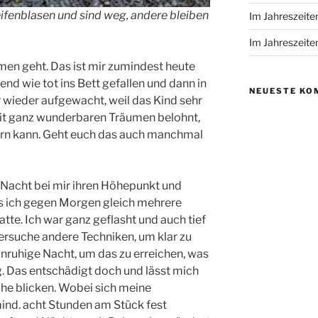
fenblasen und sind weg, andere bleiben
Im Jahreszeit
Im Jahreszeite
n geht. Das ist mir zumindest heute
nd wie tot ins Bett gefallen und dann in
NEUESTE KO
 wieder aufgewacht, weil das Kind sehr
mit ganz wunderbaren Träumen belohnt,
nern kann. Geht euch das auch manchmal
“ Nacht bei mir ihren Höhepunkt und
s ich gegen Morgen gleich mehrere
tte. Ich war ganz geflasht und auch tief
versuche andere Techniken, um klar zu
unruhige Nacht, um das zu erreichen, was
 Das entschädigt doch und lässt mich
che blicken. Wobei sich meine
mind. acht Stunden am Stück fest