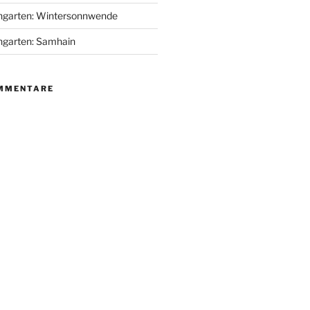
engarten: Wintersonnwende
ngarten: Samhain
MMENTARE